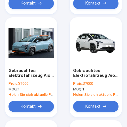
Kontakt
Kontakt
Gebrauchtes
Gebrauchtes
Elektrofahrzeug Aion
Elektrofahrzeug Aion
Y Elektroauto Neue
Y Elektroauto Neue
Preis:
$7000
Preis:
$7000
Energiefahrzeug
Energiefahrzeug
MOQ:
1
MOQ:
1
Erwachsene
Erwachsene
Sportwagen
Sportwagen
Holen Sie sich aktuelle Preis
Holen Sie sich aktuelle Preis
Kontakt
Kontakt