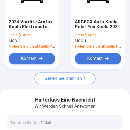
Über uns
Fabrik Tour
2024 Vorräte Arcfox
ARCFOX Auto Koala
Koala Elektroauto
Polar Fox Koala 2024
Qualitätskontrolle
Arcfox KALA EV kaloa
2023 Erwachsene
Preis:
$14299
Preis:
$14299
Neue
China Neues
MOQ:
1
MOQ:
1
Energiefahrzeuge
Elektrofahrzeug
Kontakt
Verkaufspreis Mutter
Holen Sie sich aktuelle Preis
Holen Sie sich aktuelle Preis
Auto
Referenzen
Kontakt
Kontakt
Sehen Sie mehr an
byd Elektroauto
Toyota-Auto
Hinterlass Eine Nachricht
Wir Werden Schnell Antworten
Chery Auto
Lixiang Elektroauto