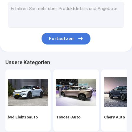
Volkswagen-Auto
Xiaomi Elektroauto
changan Auto
Fortsetzen
Mercedes-Auto
Xiaopeng-Elektroauto
Unsere Kategorien
NIO Elektroauto
Seres Elektroauto
Lynk & Co Elektroauto
IM Elektroauto
byd Elektroauto
Toyota-Auto
Chery Auto
Gebrauchtwagen