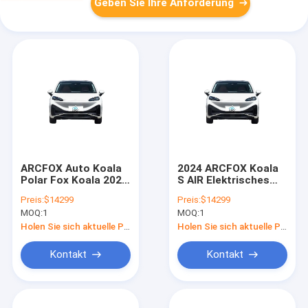
Geben Sie Ihre Anforderung
ARCFOX Auto Koala
2024 ARCFOX Koala
Polar Fox Koala 2024
S AIR Elektrisches
2023 Erwachsene
Kompaktfahrzeug
Preis:
$14299
Preis:
$14299
China Neues
Modell 500 km
MOQ:
1
MOQ:
1
Elektrofahrzeug
ARCFOX Neue
Verkaufspreis Mutter
Energieträger
Holen Sie sich aktuelle Preis
Holen Sie sich aktuelle Preis
Auto
Fahrzeuge ARCFOX
Koala S
Kontakt
Kontakt