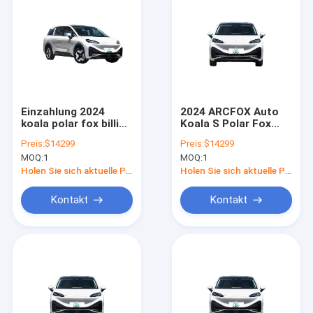
Einzahlung 2024
2024 ARCFOX Auto
koala polar fox billige
Koala S Polar Fox
chinesische neue
arcfox Koala
Preis:
$14299
Preis:
$14299
Autos Fahrzeugpreis
Erwachsene China
MOQ:
1
MOQ:
1
zum Verkauf in China
Neues
gemacht arcfox Auto
Elektrofahrzeug
Holen Sie sich aktuelle Preis
Holen Sie sich aktuelle Preis
4 Räder
Verkauf Preis ev
Auto
Kontakt
Kontakt
Startseite
Produkte
Videos