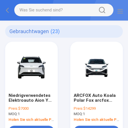
Gebrauchtwagen
(23)
Niedrigverwendetes
ARCFOX Auto Koala
Elektroauto Aion Y
Polar Fox arcfox
mit staatlichem
Koala Erwachsene
Preis:
$7000
Preis:
$14299
Unternehmen und
China Neues
MOQ:
1
MOQ:
1
garantiertem
Elektrofahrzeug
Kundendienst
Holen Sie sich aktuelle Preis
Holen Sie sich aktuelle Preis