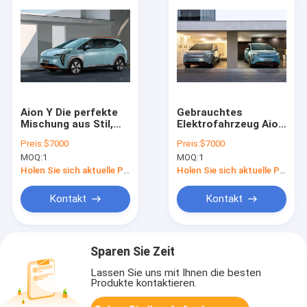
Aion Y Die perfekte
Gebrauchtes
Mischung aus Stil,
Elektrofahrzeug Aion
Leistung und
Y Elektroauto Neue
Preis:
$7000
Preis:
$7000
Technologie in einem
Energiefahrzeug
MOQ:
1
MOQ:
1
gebrauchten
Erwachsene
Elektroauto
Sportwagen
Holen Sie sich aktuelle Preis
Holen Sie sich aktuelle Preis
Kontakt
Kontakt
Sparen Sie Zeit
Lassen Sie uns mit Ihnen die besten
Produkte kontaktieren.