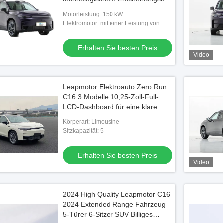
Scharfe Scheinwerfer und
Motorleistung: 150 kW
einzigartiges Hecklichtdesign
Elektromotor: mit einer Leistung von
mehr als 1000 W
Erhalten Sie besten Preis
Video
Leapmotor Elektroauto Zero Run
C16 3 Modelle 10,25-Zoll-Full-
LCD-Dashboard für eine klare
Anzeige von Fahrinformationen
Körperart: Limousine
Sitzkapazität: 5
Erhalten Sie besten Preis
Video
2024 High Quality Leapmotor C16
2024 Extended Range Fahrzeug
5-Türer 6-Sitzer SUV Billiges