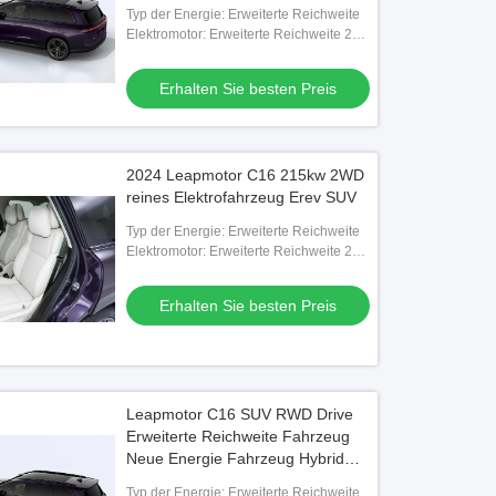
Langstreckenfahrzeuge zum
Typ der Energie: Erweiterte Reichweite
Verkauf Hybridfahrzeuge
Elektromotor: Erweiterte Reichweite 231
PS
Erhalten Sie besten Preis
2024 Leapmotor C16 215kw 2WD
reines Elektrofahrzeug Erev SUV
Typ der Energie: Erweiterte Reichweite
Elektromotor: Erweiterte Reichweite 231
PS
Erhalten Sie besten Preis
Leapmotor C16 SUV RWD Drive
Erweiterte Reichweite Fahrzeug
Neue Energie Fahrzeug Hybrid
Limousine zum Verkauf
Typ der Energie: Erweiterte Reichweite