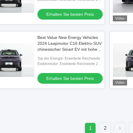
PS
Erhalten Sie besten Preis
Video
Best Value New Energy Vehicles
2024 Leapmotor C16 Elektro-SUV
chinesischer Smart EV mit hoher
Leistung bereit zum Versand
Typ der Energie: Erweiterte Reichweite
Elektromotor: Erweiterte Reichweite 231
PS
Erhalten Sie besten Preis
Video
1
2