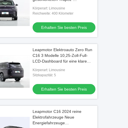
Luftanschlussgitter und sechs
Körperart: Limousine
Karosseriefarbenoptionen
Reichweite: 400 Kilometer
Erhalten Sie besten Preis
Leapmotor Elektroauto Zero Run
C16 3 Modelle 10,25-Zoll-Full-
LCD-Dashboard für eine klare
Anzeige von Fahrinformationen
Körperart: Limousine
Sitzkapazität: 5
Erhalten Sie besten Preis
Leapmotor C16 2024 reine
Elektrofahrzeuge Neue
Energiefahrzeuge