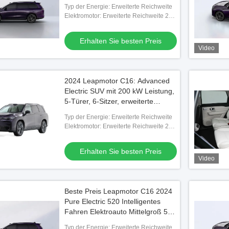
Elektroauto für Familien
Typ der Energie: Erweiterte Reichweite
Elektromotor: Erweiterte Reichweite 231
PS
Erhalten Sie besten Preis
Video
2024 Leapmotor C16: Advanced
Electric SUV mit 200 kW Leistung,
5-Türer, 6-Sitzer, erweiterte
Reichweite von 400 km
Typ der Energie: Erweiterte Reichweite
Elektromotor: Erweiterte Reichweite 231
PS
Erhalten Sie besten Preis
Video
Beste Preis Leapmotor C16 2024
Pure Electric 520 Intelligentes
Fahren Elektroauto Mittelgroß 5
Türen 6 Sitz SUV
Typ der Energie: Erweiterte Reichweite