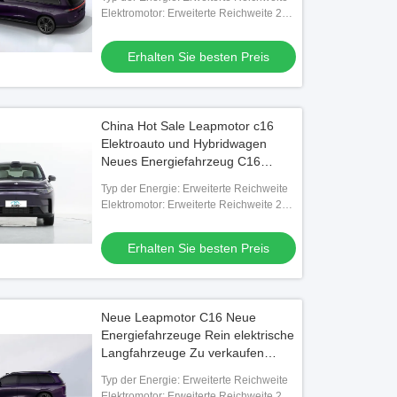
Elektromotor: Erweiterte Reichweite 231
PS
Erhalten Sie besten Preis
China Hot Sale Leapmotor c16
Elektroauto und Hybridwagen
Neues Energiefahrzeug C16
Leapmotor SUV Neue Autos für
Typ der Energie: Erweiterte Reichweite
Erwachsene
Elektromotor: Erweiterte Reichweite 231
PS
Erhalten Sie besten Preis
Neue Leapmotor C16 Neue
Energiefahrzeuge Rein elektrische
Langfahrzeuge Zu verkaufen
Hybridfahrzeuge
Typ der Energie: Erweiterte Reichweite
Elektromotor: Erweiterte Reichweite 231