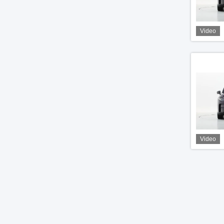
Video
Video