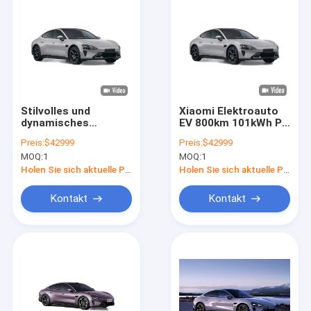
Stilvolles und
Xiaomi Elektroauto
dynamisches
EV 800km 101kWh PS
Elektrofahrzeug von
495kw/838nm R19
Preis:
$42999
Preis:
$42999
Xiaomi für
AWD LHD
MOQ:
1
MOQ:
1
nachhaltige Mobilität
Allradantrieb AWD
Limousine Neues
Holen Sie sich aktuelle Preis
Holen Sie sich aktuelle Preis
Gebrauchtfahrzeug
Kontakt
Kontakt
Startseite
Produkte
Videos