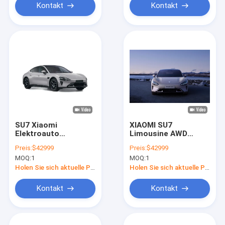
Kontakt
Kontakt
SU7 Xiaomi
XIAOMI SU7
Elektroauto
Limousine AWD
Schnellladung
Allradantrieb Elektro-
Preis:
$42999
Preis:
$42999
Langstrecken All-
SUV 800km 101kWh
MOQ:
1
MOQ:
1
Elektro Limousine
PS 495kw/838nm R19
150km/h
Holen Sie sich aktuelle Preis
Holen Sie sich aktuelle Preis
Kontakt
Kontakt