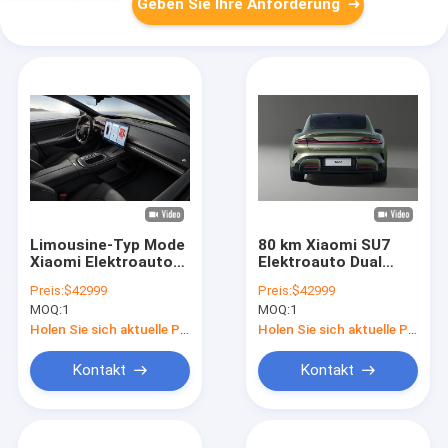
Geben Sie Ihre Anforderung
Limousine-Typ Mode
80 km Xiaomi SU7
Xiaomi Elektroauto
Elektroauto Dual
SU7 mit starkem
Motor
Preis:
$42999
Preis:
$42999
Bewegungsgefühl
Konfigurationen für
MOQ:
1
MOQ:
1
bis zu 800 PS
Holen Sie sich aktuelle Preis
Holen Sie sich aktuelle Preis
Kontakt
Kontakt