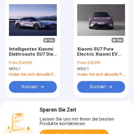
Intelligentes Xiaomi
Xiaomi SU7 Pure
Elektroauto SU7 Die
Electric Xiaomi EV
ultimative
Car
Preis:
$42999
Preis:
$42999
Kombination aus Stil
Hochleistungsfahrzeug
MOQ:
1
MOQ:
1
und Technologie
mit ökologischer
Technologie
Holen Sie sich aktuelle Preis
Holen Sie sich aktuelle Preis
Kontakt
Kontakt
Sparen Sie Zeit
Lassen Sie uns mit Ihnen die besten
Produkte kontaktieren.