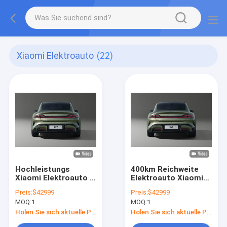
Xiaomi Elektroauto
(22)
Hochleistungs
400km Reichweite
Xiaomi Elektroauto 5
Elektroauto Xiaomi
Sitzplätze
SU7 Vorradantrieb
Preis:
$42999
Preis:
$42999
Bluetooth-
Technologisch
MOQ:
1
MOQ:
1
Konnektivität Mobile
fortschrittliches
App-Steuerung
Auto
Holen Sie sich aktuelle Preis
Holen Sie sich aktuelle Preis