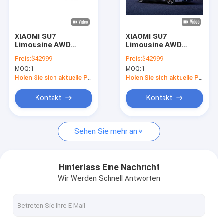
Über uns
Fabrik Tour
XIAOMI SU7
XIAOMI SU7
Limousine AWD
Limousine AWD
Qualitätskontrolle
Allradantrieb Elektro-
Allradantrieb Elektro-
Preis:
$42999
Preis:
$42999
SUV 800km 101kWh
SUV 800km 101kWh
MOQ:
1
MOQ:
1
PS 495kw/838nm R19
PS 495kw/838nm R19
Kontakt
Holen Sie sich aktuelle Preis
Holen Sie sich aktuelle Preis
Referenzen
Kontakt
Kontakt
Sehen Sie mehr an
byd Elektroauto
Toyota-Auto
Hinterlass Eine Nachricht
Wir Werden Schnell Antworten
Chery Auto
Lixiang Elektroauto