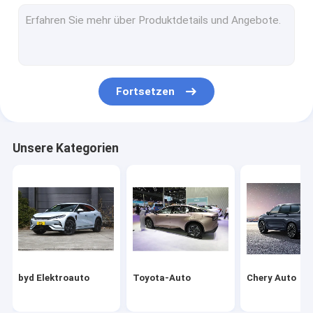
Volkswagen-Auto
Xiaomi Elektroauto
changan Auto
Fortsetzen
Mercedes-Auto
Xiaopeng-Elektroauto
Unsere Kategorien
NIO Elektroauto
Seres Elektroauto
Lynk & Co Elektroauto
IM Elektroauto
byd Elektroauto
Toyota-Auto
Chery Auto
Gebrauchtwagen