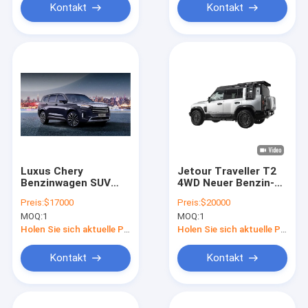
Kontakt
Kontakt
Luxus Chery
Jetour Traveller T2
Benzinwagen SUV
4WD Neuer Benzin-
EXEED VX mit
SUV 2.0L Hubraum
Preis:
$17000
Preis:
$20000
Hybridantrieb für
MOQ:
1
MOQ:
1
anspruchsvolle
Verbraucher
Holen Sie sich aktuelle Preis
Holen Sie sich aktuelle Preis
Kontakt
Kontakt