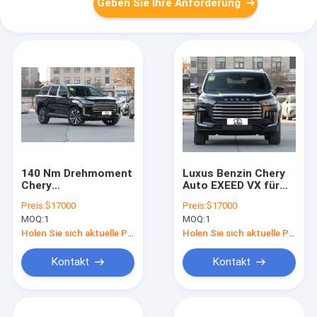
Geben Sie Ihre Anforderung
140 Nm Drehmoment
Luxus Benzin Chery
Chery
Auto EXEED VX für
Benzinfahrzeug 195
das ultimative
Preis:
$17000
Preis:
$17000
km/h Frontradantrieb
Fahrerlebnis
MOQ:
1
MOQ:
1
EXEED VX
Holen Sie sich aktuelle Preis
Holen Sie sich aktuelle Preis
Kontakt
Kontakt