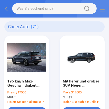
Chery Auto
(71)
195 km/h Max-
Mittlerer und großer
Geschwindigkeit
SUV Neuer
Chery Benzin 5 Tür 7
Benzinwagen
Preis:
$17000
Preis:
$17000
Sitz EXEED VX SUV
Gebrauchtwagen
MOQ:
1
MOQ:
1
195km/h Chery Exeed
VX SUV
Holen Sie sich aktuelle Preis
Holen Sie sich aktuelle Preis