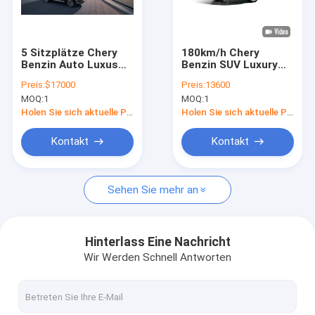
Über uns
Fabrik Tour
5 Sitzplätze Chery
180km/h Chery
Benzin Auto Luxus
Benzin SUV Luxury
Qualitätskontrolle
SUV EXEED VX 6.5L /
Chery EXEED LX 5
Preis:
$17000
Preis:
13600
100km
Geschwindigkeiten
MOQ:
1
MOQ:
1
Kraftstoffeffizienz
Manuellgetriebe
Kontakt
Holen Sie sich aktuelle Preis
Holen Sie sich aktuelle Preis
Referenzen
Kontakt
Kontakt
Sehen Sie mehr an
byd Elektroauto
Toyota-Auto
Hinterlass Eine Nachricht
Wir Werden Schnell Antworten
Chery Auto
Lixiang Elektroauto