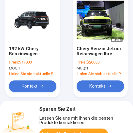
192 kW Chery
Chery Benzin Jetour
Benzinwagen
Reisewagen Ihre
Limousine /
Familie Perfektes
Preis:
$17000
Preis:
$20000
Hatchback EXEED VX
Abenteuerfahrzeug
MOQ:
1
MOQ:
1
Ein Hybrid-
Meisterwerk
Holen Sie sich aktuelle Preis
Holen Sie sich aktuelle Preis
Kontakt
Kontakt
Sparen Sie Zeit
Lassen Sie uns mit Ihnen die besten
Produkte kontaktieren.