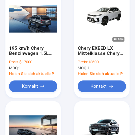
195 km/h Chery
Chery EXEED LX
Benzinwagen 1.5L
Mittelklasse Chery
Hubraum EXEED VX
Benzin SUV 180 km/h
Preis:
$17000
Preis:
13600
Eine neue Ära der
Höchstgeschwindigkeit
MOQ:
1
MOQ:
1
SUV-Technik
110 PS
Holen Sie sich aktuelle Preis
Holen Sie sich aktuelle Preis
Kontakt
Kontakt
Startseite
Produkte
Videos