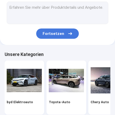
Volkswagen-Auto
Xiaomi Elektroauto
changan Auto
Fortsetzen
Mercedes-Auto
Xiaopeng-Elektroauto
Unsere Kategorien
NIO Elektroauto
Seres Elektroauto
Lynk & Co Elektroauto
IM Elektroauto
byd Elektroauto
Toyota-Auto
Chery Auto
Gebrauchtwagen