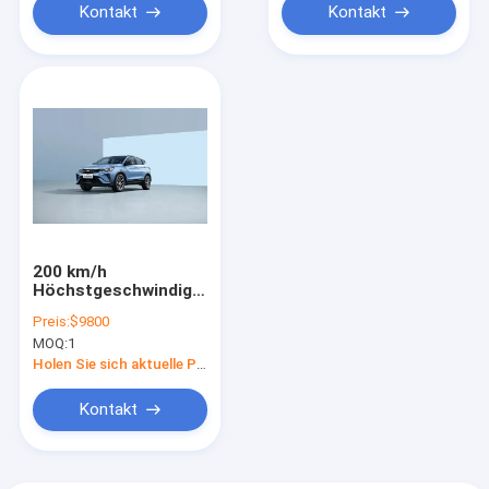
Kontakt
Kontakt
200 km/h
Höchstgeschwindigkeit
Benzinfahrzeug
Preis:
$9800
Geely Coolray Bin
MOQ:
1
Yue L
Benzinfahrzeug
Holen Sie sich aktuelle Preis
Kontakt