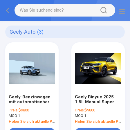
Geely-Auto
(3)
Geely-Benzinwagen
Geely Binyue 2025
mit automatischer
1.5L Manual Super
Klimaanlage und
Edition mit
Preis:
$9800
Preis:
$9800
Ledersitzen für
ausreichend
MOQ:
1
MOQ:
1
komfortables Fahren
Speicherplatz
Holen Sie sich aktuelle Preis
Holen Sie sich aktuelle Preis