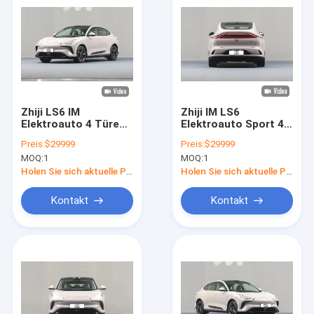
Zhiji LS6 IM
Zhiji IM LS6
Elektroauto 4 Türen
Elektroauto Sport 4
5 Sitz SUV 760km
Türen 5 Sitz SUV
Preis:
$29999
Preis:
$29999
Langstrecken-Neue
760km
MOQ:
1
MOQ:
1
Energie Elektroauto
Langstrecken-Neue
Energiefahrzeug EV-
Holen Sie sich aktuelle Preis
Holen Sie sich aktuelle Preis
Auto für Erwachsene
4 Türen 5 Sitz SUV
Kontakt
Kontakt
Startseite
Produkte
Videos