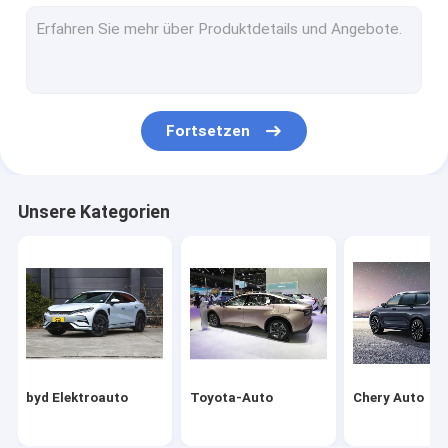
Volkswagen-Auto
Xiaomi Elektroauto
changan Auto
Fortsetzen
Mercedes-Auto
Xiaopeng-Elektroauto
Unsere Kategorien
NIO Elektroauto
Seres Elektroauto
Lynk & Co Elektroauto
IM Elektroauto
byd Elektroauto
Toyota-Auto
Chery Auto
Gebrauchtwagen