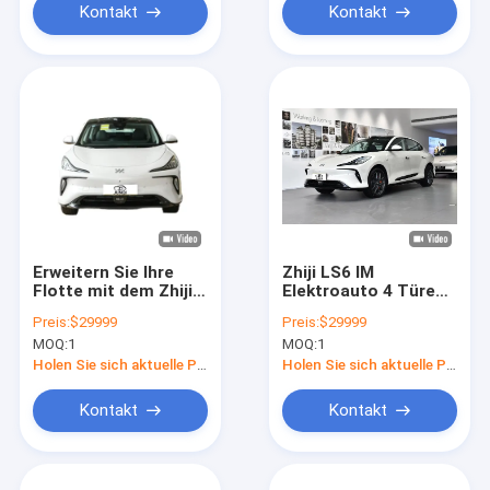
Kontakt
Kontakt
Erweitern Sie Ihre
Zhiji LS6 IM
Flotte mit dem Zhiji
Elektroauto 4 Türen
LS6 Die perfekte
5 Sitz SUV 760km
Preis:
$29999
Preis:
$29999
Wahl für
Langstrecken-Neue
MOQ:
1
MOQ:
1
umweltfreundliche
Energie Elektroauto
Fahrzeuge
Holen Sie sich aktuelle Preis
Holen Sie sich aktuelle Preis
Kontakt
Kontakt