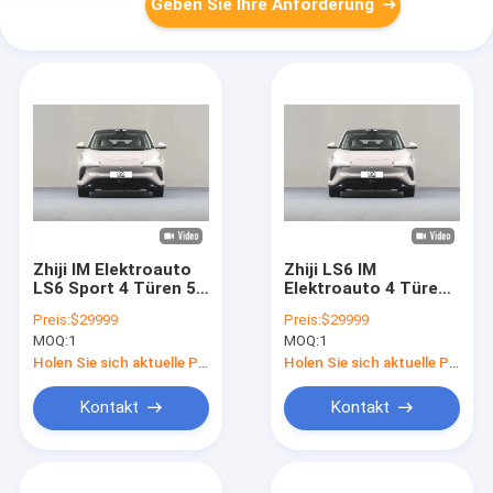
Geben Sie Ihre Anforderung
Zhiji IM Elektroauto
Zhiji LS6 IM
LS6 Sport 4 Türen 5
Elektroauto 4 Türen
Sitz SUV 760km
5 Sitz SUV 760km
Preis:
$29999
Preis:
$29999
Langstrecken-Neue
Langstrecken-Neue
MOQ:
1
MOQ:
1
Energiefahrzeug EV-
Energie Elektroauto
Auto für Erwachsene
Holen Sie sich aktuelle Preis
Holen Sie sich aktuelle Preis
Kontakt
Kontakt