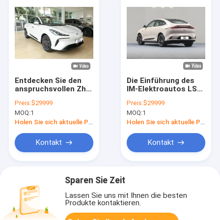
Entdecken Sie den
Die Einführung des
anspruchsvollen Zhiji
IM-Elektroautos LS6
LS6 Elektroauto mit
Luxus Performance
Preis:
$29999
Preis:
$29999
Null-Emissionen
und Nachhaltigkeit
MOQ:
1
MOQ:
1
Luxus in seiner
besten Form
Holen Sie sich aktuelle Preis
Holen Sie sich aktuelle Preis
Kontakt
Kontakt
Sparen Sie Zeit
Lassen Sie uns mit Ihnen die besten
Produkte kontaktieren.