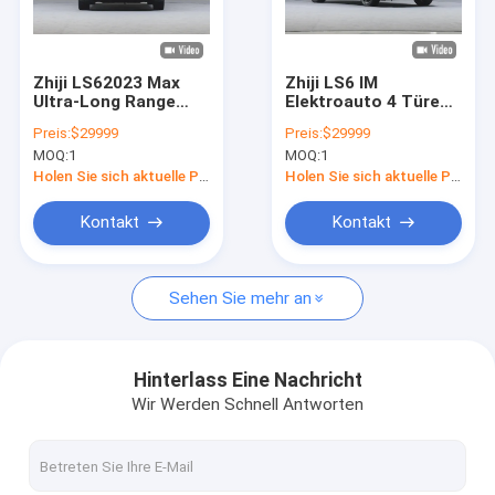
Über uns
Fabrik Tour
Zhiji LS62023 Max
Zhiji LS6 IM
Ultra-Long Range
Elektroauto 4 Türen
Qualitätskontrolle
Edition IM
5 Sitz SUV 760km
Preis:
$29999
Preis:
$29999
Elektroauto für
Langstrecken-Neue
MOQ:
1
MOQ:
1
mittlere und große
Energie Elektroauto
Kontakt
SUV mit 760 km
Holen Sie sich aktuelle Preis
Holen Sie sich aktuelle Preis
reiner elektrischer
Reichweite
Referenzen
Kontakt
Kontakt
Sehen Sie mehr an
byd Elektroauto
Toyota-Auto
Hinterlass Eine Nachricht
Wir Werden Schnell Antworten
Chery Auto
Lixiang Elektroauto