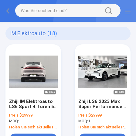
IM Elektroauto
(18)
Zhiji IM Elektroauto
Zhiji LS6 2023 Max
LS6 Sport 4 Türen 5
Super Performance
Sitz SUV 760km
Edition IM
Preis:
$29999
Preis:
$29999
Langstrecken-Neue
Elektroauto 787 PS
MOQ:
1
MOQ:
1
Energiefahrzeug EV-
Mittel- und Groß SUV
Auto für Erwachsene
Holen Sie sich aktuelle Preis
Holen Sie sich aktuelle Preis