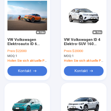
VW Volkswagen
VW Volkswagen ID 4
Elektroauto ID 6
Elektro-SUV 160
Mittel- und Groß SUV
km/h für einen
Preis:
$22000
Preis:
$20000
250 Meilen
nachhaltigen und
MOQ:
1
MOQ:
1
Reichweite
modernen Lebensstil
Holen Sie sich aktuelle Preis
Holen Sie sich aktuelle Preis
Kontakt
Kontakt
Startseite
Produkte
Videos