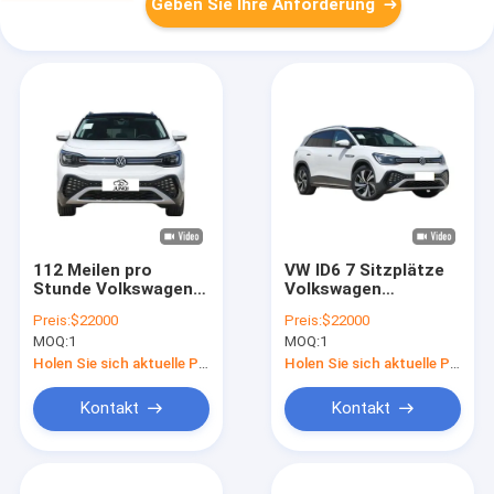
Geben Sie Ihre Anforderung
112 Meilen pro
VW ID6 7 Sitzplätze
Stunde Volkswagen
Volkswagen
Elektroauto ID6
Elektrofahrzeug SUV
Preis:
$22000
Preis:
$22000
Erleben Sie die
ID 6 Crozz PRO
MOQ:
1
MOQ:
1
Zukunft des
Elektroautos
Transports
Holen Sie sich aktuelle Preis
Holen Sie sich aktuelle Preis
Kontakt
Kontakt