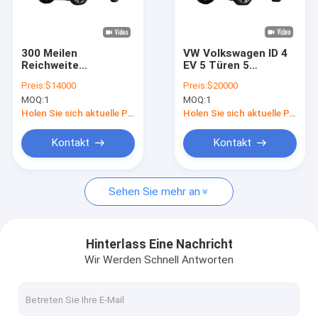
Über uns
Fabrik Tour
300 Meilen
VW Volkswagen ID 4
Reichweite
EV 5 Türen 5
Qualitätskontrolle
Volkswagen
Sitzplätze Elektro
Preis:
$14000
Preis:
$20000
Elektroauto 160 km/h
Volkswagen SUV Für
MOQ:
1
MOQ:
1
5 Sitzplätze VW ID3
den modernen Fahrer
Kontakt
Elektroauto
Holen Sie sich aktuelle Preis
Holen Sie sich aktuelle Preis
Referenzen
Kontakt
Kontakt
Sehen Sie mehr an
byd Elektroauto
Toyota-Auto
Hinterlass Eine Nachricht
Wir Werden Schnell Antworten
Chery Auto
Lixiang Elektroauto