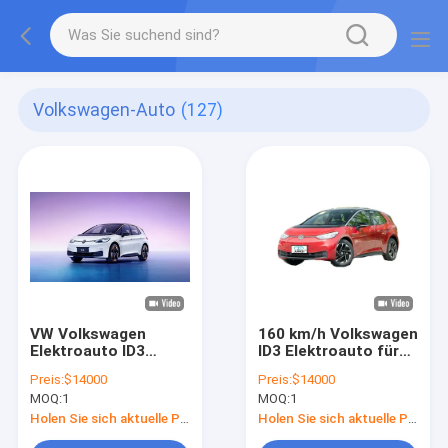
Volkswagen-Auto
(127)
VW Volkswagen
160 km/h Volkswagen
Elektroauto ID3
ID3 Elektroauto für
Limousine Typ rein
nachhaltigen Verkehr
Preis:
$14000
Preis:
$14000
elektrisch 170 PS
MOQ:
1
MOQ:
1
Holen Sie sich aktuelle Preis
Holen Sie sich aktuelle Preis