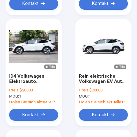
Kontakt
Kontakt
ID4 Volkswagen
Rein elektrische
Elektroauto
Volkswagen EV Auto
Kompakt-SUV
Suv VW ID4 Crozz
Preis:
$20000
Preis:
$20000
Erleben Sie die
PRO Neuer Wagen
MOQ:
1
MOQ:
1
neueste Technologie
Neue
Energiefahrzeuge
Holen Sie sich aktuelle Preis
Holen Sie sich aktuelle Preis
Kontakt
Kontakt