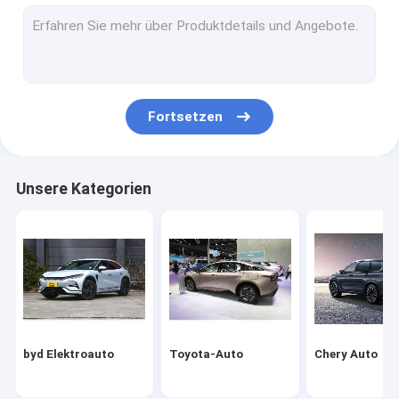
Volkswagen-Auto
Xiaomi Elektroauto
changan Auto
Fortsetzen
Mercedes-Auto
Xiaopeng-Elektroauto
Unsere Kategorien
NIO Elektroauto
Seres Elektroauto
Lynk & Co Elektroauto
IM Elektroauto
byd Elektroauto
Toyota-Auto
Chery Auto
Gebrauchtwagen