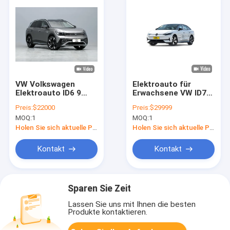
VW Volkswagen
Elektroauto für
Elektroauto ID6 9
Erwachsene VW ID7
Stunden Ladezeit Mit
Vizzion
Preis:
$22000
Preis:
$29999
geräumigem
Gebrauchtfahrzeug
MOQ:
1
MOQ:
1
Innenraum
mit neuer Energie
Holen Sie sich aktuelle Preis
Holen Sie sich aktuelle Preis
Kontakt
Kontakt
Sparen Sie Zeit
Lassen Sie uns mit Ihnen die besten
Produkte kontaktieren.