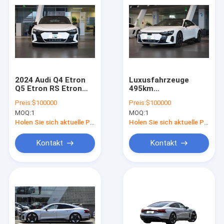
2024 Audi Q4 Etron
Luxusfahrzeuge
Q5 Etron RS Etron
495km
Etron Gt
Langstrecken-
Preis:
$100000
Preis:
$100000
Elektrofahrzeug 4-
Elektroauto A U D I
MOQ:
1
MOQ:
1
Rad-SUV EV-Auto für
RS E-tron GT 4
Erwachsene Neues
Vierrad-
Holen Sie sich aktuelle Preis
Holen Sie sich aktuelle Preis
Gebrauchtfahrzeug
Elektrofahrzeug
Hochgeschwindigkeit
Kontakt
Kontakt
Neues
Energiefahrzeug
Elektroauto
Startseite
Elektroauto
Produkte
Videos