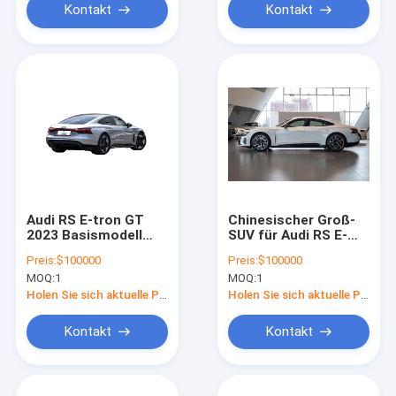
Kontakt
Kontakt
Audi RS E-tron GT
Chinesischer Groß-
2023 Basismodell
SUV für Audi RS E-
Mittlere bis große
tron GT 510kW
Preis:
$100000
Preis:
$100000
Fahrzeuge Ev Auto
495km
MOQ:
1
MOQ:
1
Langstrecken-
Elektroautos für
Holen Sie sich aktuelle Preis
Holen Sie sich aktuelle Preis
Erwachsene
Kontakt
Kontakt