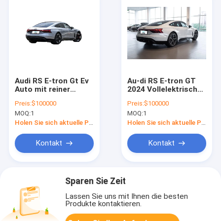
Audi RS E-tron Gt Ev
Au-di RS E-tron GT
Auto mit reiner
2024 Vollelektrische
Elektrizität
Sportlimousine 4WD
Preis:
$100000
Preis:
$100000
495km Reichweite
MOQ:
1
MOQ:
1
510kW Leistung
Luxus Au Di EV mit
Holen Sie sich aktuelle Preis
Holen Sie sich aktuelle Preis
erweiterten
Sicherheitsmerkmalen
Kontakt
Kontakt
Sparen Sie Zeit
Lassen Sie uns mit Ihnen die besten
Produkte kontaktieren.