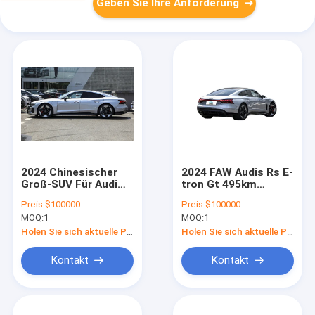
Geben Sie Ihre Anforderung
2024 Chinesischer
2024 FAW Audis Rs E-
Groß-SUV Für Audi
tron Gt 495km
RS E-tron GT 510kW
Erwachsene
Preis:
$100000
Preis:
$100000
495km
Elektroauto Neue
MOQ:
1
MOQ:
1
Langstrecken-
Energiefahrzeuge
Elektroautos für
Audis Rs E-tron Gt
Holen Sie sich aktuelle Preis
Holen Sie sich aktuelle Preis
Erwachsene
Kontakt
Kontakt