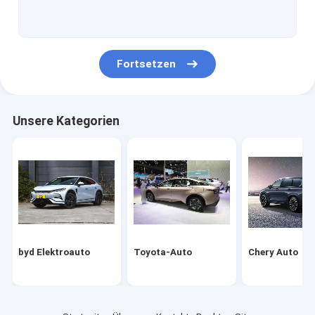
Volkswagen-Auto
Xiaomi Elektroauto
Fortsetzen
changan Auto
Mercedes-Auto
Unsere Kategorien
Xiaopeng-Elektroauto
NIO Elektroauto
Seres Elektroauto
Lynk & Co Elektroauto
byd Elektroauto
Toyota-Auto
Chery Auto
IM Elektroauto
Gebrauchtwagen