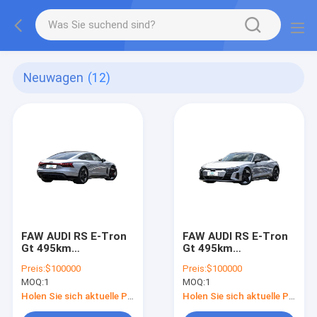
Neuwagen
(12)
FAW AUDI RS E-Tron
FAW AUDI RS E-Tron
Gt 495km
Gt 495km
Erwachsene
Erwachsene
Preis:
$100000
Preis:
$100000
Elektroauto Neue
Elektroauto Neue
MOQ:
1
MOQ:
1
Energiefahrzeuge
Energiefahrzeuge
Audi RS E-Tron Gt
Audi RS E-Tron Gt
Holen Sie sich aktuelle Preis
Holen Sie sich aktuelle Preis