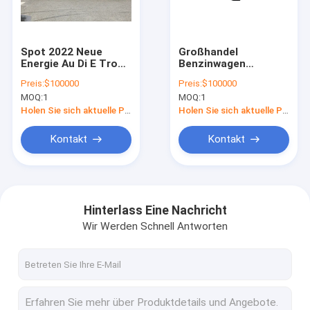
Über uns
Fabrik Tour
Spot 2022 Neue
Großhandel
Energie Au Di E Tron
Benzinwagen
Qualitätskontrolle
Hochgeschwindigkeitssport
Chinesische Audi
Preis:
$100000
Preis:
$100000
Elektroauto Au Di
Sport RS E-tron GT
MOQ:
1
MOQ:
1
Etron Gebrauchtes
2023 Modell Basic
Kontakt
Neues Auto Rs Au Di
Edition
Holen Sie sich aktuelle Preis
Holen Sie sich aktuelle Preis
E-tron Gt Auto
Referenzen
Kontakt
Kontakt
byd Elektroauto
Hinterlass Eine Nachricht
Wir Werden Schnell Antworten
Toyota-Auto
Chery Auto
Lixiang Elektroauto