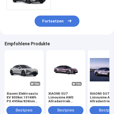
495kw/838nm R19
Fortsetzen
Empfohlene Produkte
Xiaomi Elektroauto
XIAOMI SU7
XIAOMI SU7
EV 800km 101kWh
Limousine AWD
Limousine AW
PS 495kw/838nm
Allradantrieb
Allradantrieb
R19 AWD LHD
Elektro-SUV 800km
Elektro-SUV 
Allradantrieb AWD
101kWh PS
101kWh PS
Bestpreis
Bestpreis
Bestprei
Limousine Neues
495kw/838nm R19
495kw/838nm 