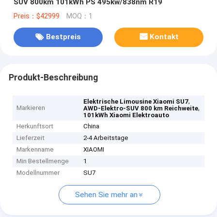
SUV 800km 101kWh PS 495kw/838nm R19
Preis：$42999
MOQ：1
Bestpreis
Kontakt
Produkt-Beschreibung
,
Elektrische Limousine Xiaomi SU7
Markieren
,
AWD-Elektro-SUV 800 km Reichweite
101kWh Xiaomi Elektroauto
Herkunftsort
China
Lieferzeit
2-4 Arbeitstage
Markenname
XIAOMI
Min Bestellmenge
1
Modellnummer
SU7
Sehen Sie mehr an