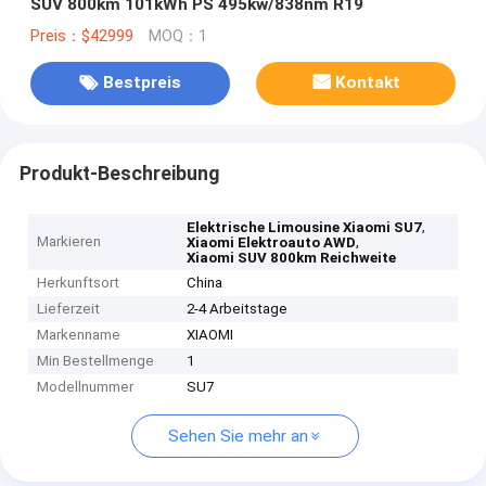
SUV 800km 101kWh PS 495kw/838nm R19
Preis：$42999
MOQ：1
Bestpreis
Kontakt
Produkt-Beschreibung
,
Elektrische Limousine Xiaomi SU7
Markieren
,
Xiaomi Elektroauto AWD
Xiaomi SUV 800km Reichweite
Herkunftsort
China
Lieferzeit
2-4 Arbeitstage
Markenname
XIAOMI
Min Bestellmenge
1
Modellnummer
SU7
Sehen Sie mehr an