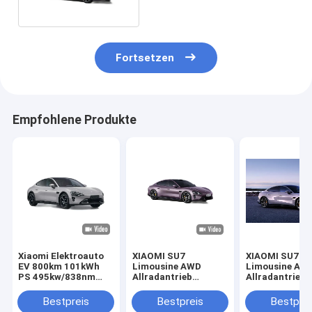
495kw/838nm R19
Fortsetzen
Empfohlene Produkte
Xiaomi Elektroauto
XIAOMI SU7
XIAOMI SU7
EV 800km 101kWh
Limousine AWD
Limousine AW
PS 495kw/838nm
Allradantrieb
Allradantrieb
R19 AWD LHD
Elektro-SUV 800km
Elektro-SUV 
Allradantrieb AWD
101kWh PS
101kWh PS
Bestpreis
Bestpreis
Bestprei
Limousine Neues
495kw/838nm R19
495kw/838nm 