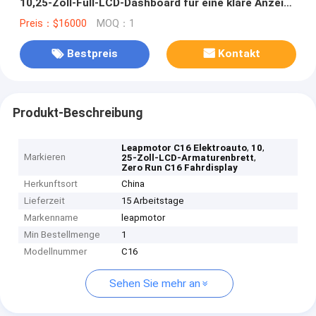
10,25-Zoll-Full-LCD-Dashboard für eine klare Anzeige
von Fahrinformationen
Preis：$16000
MOQ：1
Bestpreis
Kontakt
Produkt-Beschreibung
,
,
Leapmotor C16 Elektroauto
10
Markieren
,
25-Zoll-LCD-Armaturenbrett
Zero Run C16 Fahrdisplay
Herkunftsort
China
Lieferzeit
15 Arbeitstage
Markenname
leapmotor
Min Bestellmenge
1
Modellnummer
C16
Sehen Sie mehr an