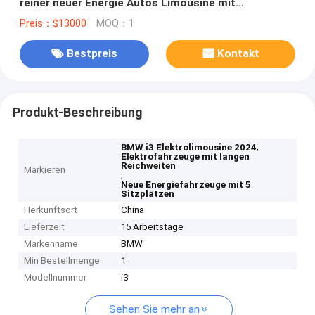
reiner neuer Energie Autos Limousine mit
Langstrecken-EV-Batterie Auto E Fahrzeug
Preis：$13000
MOQ：1
Bestpreis
Kontakt
Produkt-Beschreibung
,
BMW i3 Elektrolimousine 2024
Elektrofahrzeuge mit langen
Reichweiten
Markieren
,
Neue Energiefahrzeuge mit 5
Sitzplätzen
Herkunftsort
China
Lieferzeit
15 Arbeitstage
Markenname
BMW
Min Bestellmenge
1
Modellnummer
i3
Sehen Sie mehr an