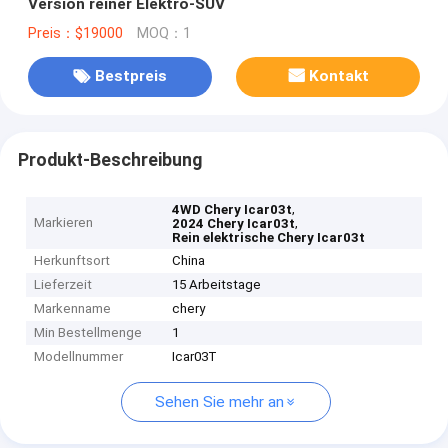
Version reiner Elektro-SUV
Preis：$19000
MOQ：1
Bestpreis
Kontakt
Produkt-Beschreibung
,
4WD Chery Icar03t
Markieren
,
2024 Chery Icar03t
Rein elektrische Chery Icar03t
Herkunftsort
China
Lieferzeit
15 Arbeitstage
Markenname
chery
Min Bestellmenge
1
Modellnummer
Icar03T
Sehen Sie mehr an