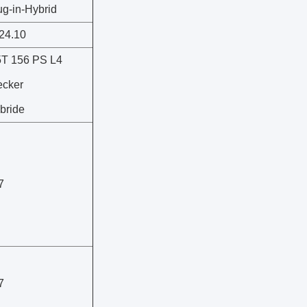
ug-in-Hybrid
24.10
5T 156 PS L4
ecker
bride
7
7