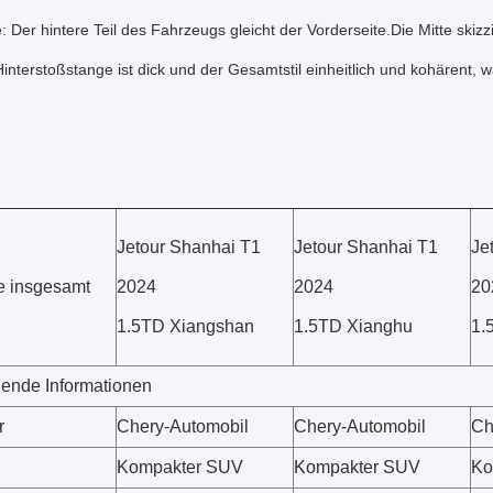
e: Der hintere Teil des Fahrzeugs gleicht der Vorderseite.Die Mitte skizz
Hinterstoßstange ist dick und der Gesamtstil einheitlich und kohärent
Jetour Shanhai T1
Jetour Shanhai T1
Je
e insgesamt
2024
2024
20
1.5TD Xiangshan
1.5TD Xianghu
1.
ende Informationen
r
Chery-Automobil
Chery-Automobil
Ch
Kompakter SUV
Kompakter SUV
Ko