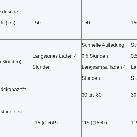
ektrische
te (km)
150
150
15
Schnelle Aufladung
Sc
Langsames Laden 4
0,5 Stunden
0,
 (Stunden)
Stunden
Langsam aufladen 4
La
Stunden
St
adekapazität
30 bis 80
30
istung des
115 ((156P)
115 ((156P)
11