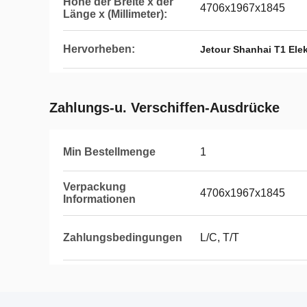
Höhe der Breite x der
4706x1967x1845
Länge x (Millimeter):
Hervorheben:
Jetour Shanhai T1 Ele
Zahlungs-u. Verschiffen-Ausdrücke
Min Bestellmenge
1
Verpackung
4706x1967x1845
Informationen
Zahlungsbedingungen
L/C, T/T