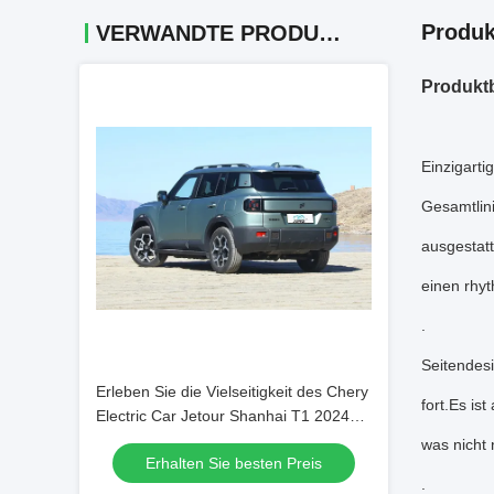
Produk
VERWANDTE PRODUKTE
Produkt
Einzigart
Gesamtlini
ausgestatt
einen rhyt
.
Seitendesi
Erleben Sie die Vielseitigkeit des Chery
fort.Es is
Electric Car Jetour Shanhai T1 2024
mit hoher Bekanntheit und Leistung
was nicht 
Erhalten Sie besten Preis
.