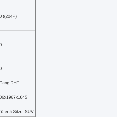
0 ((204P)
0
0
 Gang DHT
06x1967x1845
Türer 5-Sitzer SUV