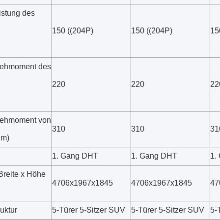
istung des
150 ((204P)
150 ((204P)
15
rehmoment des
220
220
22
rehmoment von
310
310
31
·m)
1. Gang DHT
1. Gang DHT
1.
Breite x Höhe
4706x1967x1845
4706x1967x1845
47
uktur
5-Türer 5-Sitzer SUV
5-Türer 5-Sitzer SUV
5-