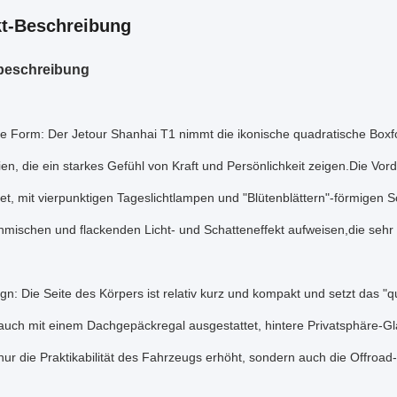
t-Beschreibung
beschreibung
ige Form: Der Jetour Shanhai T1 nimmt die ikonische quadratische Box
en, die ein starkes Gefühl von Kraft und Persönlichkeit zeigen.Die Vorde
et, mit vierpunktigen Tageslichtlampen und "Blütenblättern"-förmigen
hmischen und flackenden Licht- und Schatteneffekt aufweisen,die sehr 
gn: Die Seite des Körpers ist relativ kurz und kompakt und setzt das 
t auch mit einem Dachgepäckregal ausgestattet, hintere Privatsphäre-G
nur die Praktikabilität des Fahrzeugs erhöht, sondern auch die Offroa