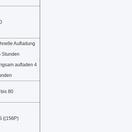
0
hnelle Aufladung
5 Stunden
ngsam aufladen 4
unden
 bis 80
5 ((156P)