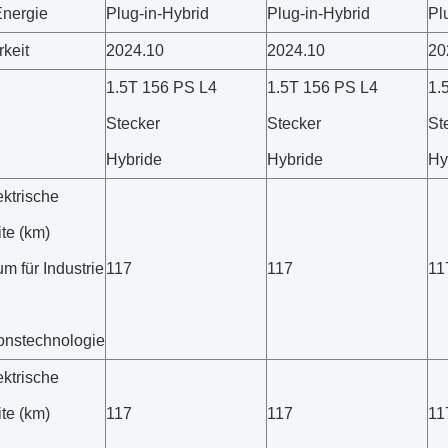
Energie
Plug-in-Hybrid
Plug-in-Hybrid
Pl
rkeit
2024.10
2024.10
20
1.5T 156 PS L4
1.5T 156 PS L4
1.
Stecker
Stecker
St
Hybride
Hybride
Hy
ektrische
te (km)
um für Industrie
117
117
11
ionstechnologie
ektrische
te (km)
117
117
11