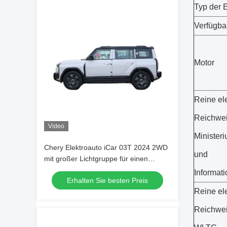
Typ der 
Verfügba
Motor
Reine el
Reichwei
Video
Ministeri
Chery Elektroauto iCar 03T 2024 2WD
und
mit großer Lichtgruppe für einen
intelligenten und energetischen Look
Informat
Erhalten Sie besten Preis
Reine el
Reichwei