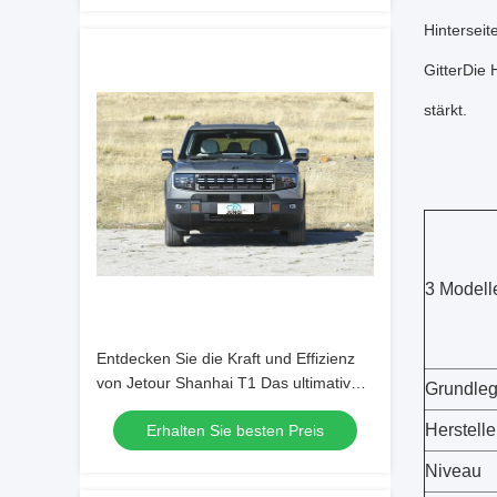
Hinterseit
GitterDie 
stärkt.
3 Modell
Entdecken Sie die Kraft und Effizienz
von Jetour Shanhai T1 Das ultimative
Grundleg
Chery Elektroauto
Herstelle
Erhalten Sie besten Preis
Niveau