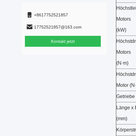
Höchstle
+8617752521857
Motors
17752521857@163.com
(kW)
Höchstd
Kontakt jetzt
Motors
(N·m)
Höchstd
Motor (N
Getriebe
Länge x 
(mm)
Körperstr