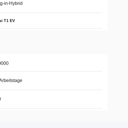
g-in-Hybrid
ai T1 EV
0000
Arbeitstage
0