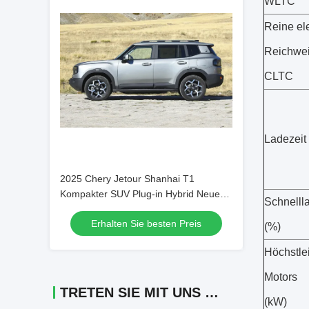
WLTC
Reine el
Reichwei
CLTC
Ladezeit
2025 Chery Jetour Shanhai T1
Kompakter SUV Plug-in Hybrid Neue-
Schnelll
Energie-Fahrzeuge 150 km in Richtung
Erhalten Sie besten Preis
See Elektroauto
(%)
Höchstle
Motors
TRETEN SIE MIT UNS IN VERBINDUNG
(kW)