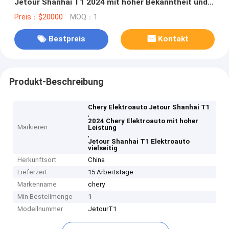
Jetour Shanhai T1 2024 mit hoher Bekanntheit und
Leistung
Preis：$20000
MOQ：1
Bestpreis
Kontakt
Produkt-Beschreibung
Chery Elektroauto Jetour Shanhai T1
,
2024 Chery Elektroauto mit hoher
Markieren
Leistung
,
Jetour Shanhai T1 Elektroauto
vielseitig
Herkunftsort
China
Lieferzeit
15 Arbeitstage
Markenname
chery
Min Bestellmenge
1
Modellnummer
JetourT1