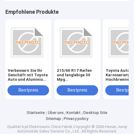
Empfohlene Produkte
Verbessern Sie Ihr
215/60 R17 Reifen
Toyota Auto O
Geschäft mit Toyota
und langlebige 30
Karosserietyp
Auto und Aluminium-
Mpg
Hochbrennsto
Alloy-Dachträger Die
Kraftstoffeffizienz
30 Mpg
perfekte
im Tayota-Pkw
Aluminiumlegi
Bestpreis
Bestpreis
Bestprei
Kombination
Dachträger fü
Fahrzeuge un
Startseite
Über uns
Kontakt
Desktop Site
Sitemap
Privacy policy
Qualität
byd Elektroauto
China Fabrik.Copyright © 2026 Henan Junqi
Automobile Sales Service Co., Ltd.. All Rights Reserved.