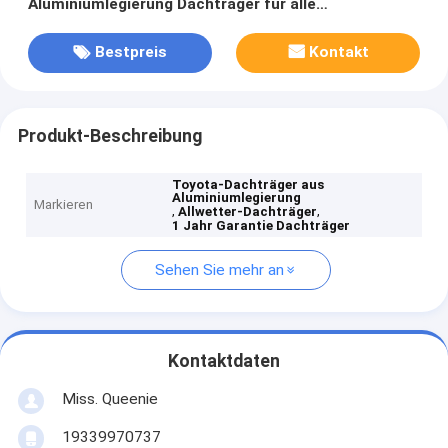
Aluminiumlegierung Dachträger für alle
Wetterbedingungen
Bestpreis
Kontakt
Produkt-Beschreibung
Toyota-Dachträger aus
Aluminiumlegierung
Markieren
,
,
Allwetter-Dachträger
1 Jahr Garantie Dachträger
Sehen Sie mehr an
Kontaktdaten
Miss. Queenie
19339970737