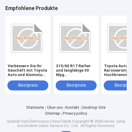
Empfohlene Produkte
Verbessern Sie Ihr
215/60 R17 Reifen
Toyota Auto O
Geschäft mit Toyota
und langlebige 30
Karosserietyp
Auto und Aluminium-
Mpg
Hochbrennsto
Alloy-Dachträger Die
Kraftstoffeffizienz
30 Mpg
perfekte
im Tayota-Pkw
Aluminiumlegi
Bestpreis
Bestpreis
Bestprei
Kombination
Dachträger fü
Fahrzeuge un
Startseite
Über uns
Kontakt
Desktop Site
Sitemap
Privacy policy
Qualität
byd Elektroauto
China Fabrik.Copyright © 2026 Henan Junqi
Automobile Sales Service Co., Ltd.. All Rights Reserved.