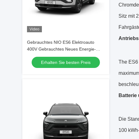
Chromdeko
Sitz mit 
Fahrgäste
Video
Antrieb
Gebrauchtes NIO ES6 Elektroauto
400V Gebrauchtes Neues Energie-
Elektro-Crossover SUV
The ES6 
Erhalten Sie besten Preis
maximum 
beschleu
Batterie
Die Stand
100 kWh-