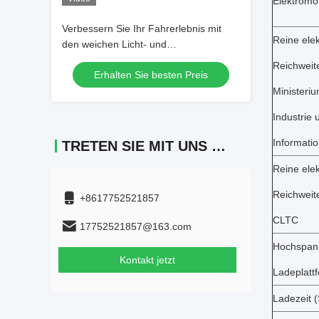
Elektromo
Verbessern Sie Ihr Fahrerlebnis mit
Reine elek
den weichen Licht- und
Dekorationsstücken von NIO ES6 EV
Reichweit
Erhalten Sie besten Preis
Cars
Ministeriu
Industrie 
Informati
TRETEN SIE MIT UNS IN VERBINDUNG
Reine elek
Reichweit
+8617752521857
CLTC
17752521857@163.com
Hochspann
Kontakt jetzt
Ladeplatt
Ladezeit 