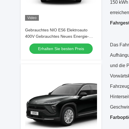
150 kWh 
erreichen
Video
Fahrgest
Gebrauchtes NIO ES6 Elektroauto
400V Gebrauchtes Neues Energie-
Elektro-Crossover SUV
Das Fahr
Erhalten Sie besten Preis
Aufhängu
und die P
Vorwärts
Fahrzeug
Hinterse
Geschwin
Farbopt