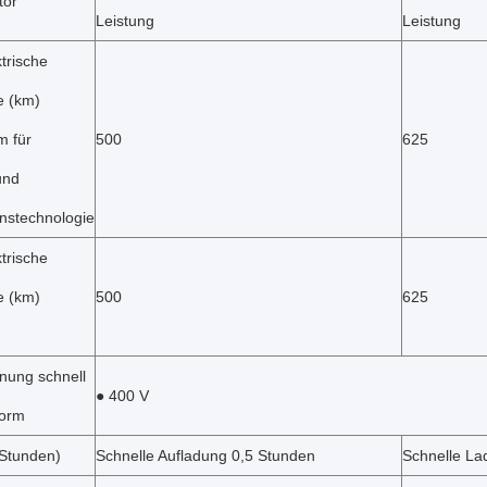
tor
Leistung
Leistung
trische
e (km)
m für
500
625
und
onstechnologie
trische
e (km)
500
625
ung schnell
● 400 V
form
(Stunden)
Schnelle Aufladung 0,5 Stunden
Schnelle La