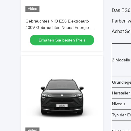
Video
Das ES6 
Farben wi
Gebrauchtes NIO ES6 Elektroauto
400V Gebrauchtes Neues Energie-
Achat Sc
Elektro-Crossover SUV
Erhalten Sie besten Preis
2 Modelle
Grundlege
Hersteller
Niveau
Typ der E
Video