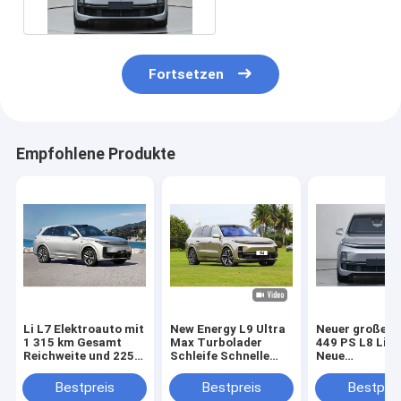
Fortsetzen
Empfohlene Produkte
Li L7 Elektroauto mit
New Energy L9 Ultra
Neuer großer 
1 315 km Gesamt
Max Turbolader
449 PS L8 Lixi
Reichweite und 225
Schleife Schnelle
Neue
km rein elektrischer
Lixiang Elektroauto
Energiefahrze
Reichweite
Für 0,5 Stunden 5
Bestpreis
Bestpreis
Bestprei
Türen 6 Sitz Suv