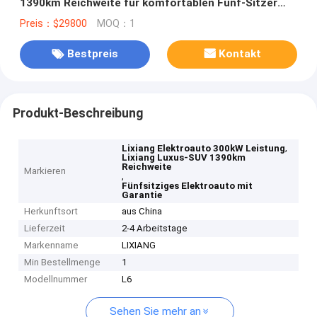
1390km Reichweite für komfortablen Fünf-Sitzer
Luxus SUV
Preis：$29800
MOQ：1
Bestpreis
Kontakt
Produkt-Beschreibung
,
Lixiang Elektroauto 300kW Leistung
Lixiang Luxus-SUV 1390km
Reichweite
Markieren
,
Fünfsitziges Elektroauto mit
Garantie
Herkunftsort
aus China
Lieferzeit
2-4 Arbeitstage
Markenname
LIXIANG
Min Bestellmenge
1
Modellnummer
L6
Sehen Sie mehr an