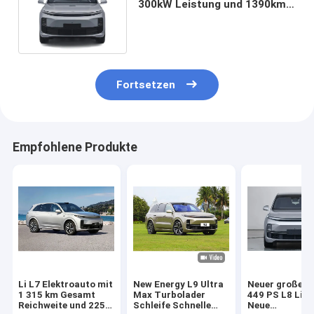
300kW Leistung und 1390km
Reichweite für komfortablen
Fünf-Sitzer Luxus SUV
Fortsetzen
Empfohlene Produkte
Li L7 Elektroauto mit
New Energy L9 Ultra
Neuer großer 
1 315 km Gesamt
Max Turbolader
449 PS L8 Lixi
Reichweite und 225
Schleife Schnelle
Neue