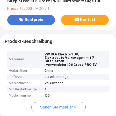
Sitzplätzen ID 6 Crozz PRO Elektrofahrzeuge für
Volkswagen
Preis：$22000
MOQ：1
Bestpreis
Kontakt
Produkt-Beschreibung
,
VW ID.6 Elektro-SUV
Elektroauto Volkswagen mit 7
Markieren
Sitzplätzen
,
verwendeter ID6 Crozz PRO EV
Herkunftsort
China
Lieferzeit
2-4 Arbeitstage
Markenname
Volkswagen
Min Bestellmenge
1
Modellnummer
ID6
Sehen Sie mehr an