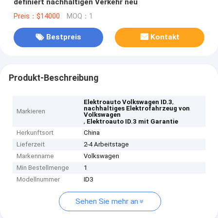
definiert nachhaltigen Verkehr neu
Preis：$14000
MOQ：1
Bestpreis
Kontakt
Produkt-Beschreibung
,
Elektroauto Volkswagen ID.3
nachhaltiges Elektrofahrzeug von
Markieren
Volkswagen
,
Elektroauto ID.3 mit Garantie
Herkunftsort
China
Lieferzeit
2-4 Arbeitstage
Markenname
Volkswagen
Min Bestellmenge
1
Modellnummer
ID3
Sehen Sie mehr an