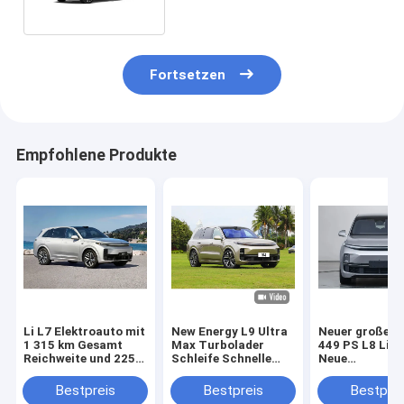
Fortsetzen
Empfohlene Produkte
Li L7 Elektroauto mit
New Energy L9 Ultra
Neuer großer 
1 315 km Gesamt
Max Turbolader
449 PS L8 Lixi
Reichweite und 225
Schleife Schnelle
Neue
km rein elektrischer
Lixiang Elektroauto
Energiefahrze
Reichweite
Für 0,5 Stunden 5
Bestpreis
Bestpreis
Bestprei
Türen 6 Sitz Suv