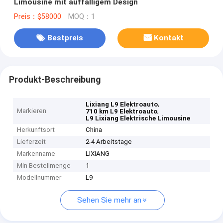
Limousine mit auffälligem Design
Preis：$58000
MOQ：1
Bestpreis
Kontakt
Produkt-Beschreibung
,
Lixiang L9 Elektroauto
Markieren
,
710 km L9 Elektroauto
L9 Lixiang Elektrische Limousine
Herkunftsort
China
Lieferzeit
2-4 Arbeitstage
Markenname
LIXIANG
Min Bestellmenge
1
Modellnummer
L9
Sehen Sie mehr an