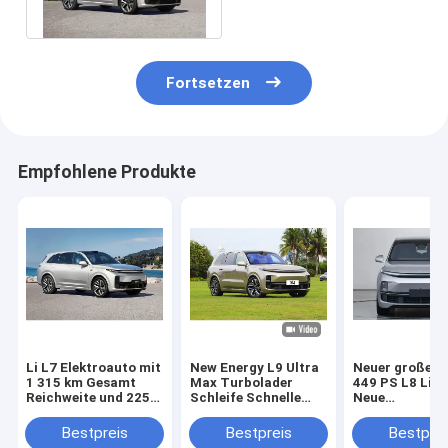
mehr
Fortsetzen
Empfohlene Produkte
Li L7 Elektroauto mit
New Energy L9 Ultra
Neuer großer 
1 315 km Gesamt
Max Turbolader
449 PS L8 Lixi
Reichweite und 225
Schleife Schnelle
Neue
km rein elektrischer
Lixiang Elektroauto
Energiefahrze
Reichweite
Für 0,5 Stunden 5
Bestpreis
Bestpreis
Bestprei
Türen 6 Sitz Suv