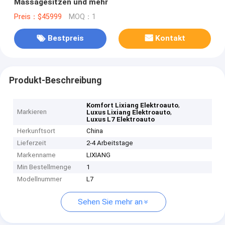
Massagesitzen und mehr
Preis：$45999
MOQ：1
Bestpreis
Kontakt
Produkt-Beschreibung
,
Komfort Lixiang Elektroauto
Markieren
,
Luxus Lixiang Elektroauto
Luxus L7 Elektroauto
Herkunftsort
China
Lieferzeit
2-4 Arbeitstage
Markenname
LIXIANG
Min Bestellmenge
1
Modellnummer
L7
Sehen Sie mehr an