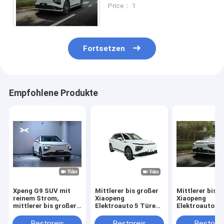
Türen 5 Sitzplätze Xpeng
Price： 1
G9 Pure Electric SUV
Fortsetzen
Empfohlene Produkte
Xpeng G9 SUV mit
Mittlerer bis großer
Mittlerer bis 
reinem Strom,
Xiaopeng
Xiaopeng
mittlerer bis großer,
Elektroauto 5 Türen
Elektroauto 5
5-Türer, 5-Sitzer,
5 Sitzplätze Xpeng
5 Sitzplätze X
einzigartiges Design
G9 Pure Electric SUV
G9 Pure Electr
Bestpreis
Bestpreis
Bestprei