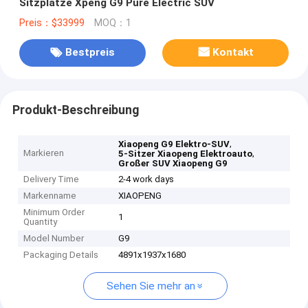
Sitzplätze Xpeng G9 Pure Electric SUV
Preis：$33999
MOQ：1
Bestpreis
Kontakt
Produkt-Beschreibung
,
Xiaopeng G9 Elektro-SUV
Markieren
,
5-Sitzer Xiaopeng Elektroauto
Großer SUV Xiaopeng G9
Delivery Time
2-4 work days
Markenname
XIAOPENG
Minimum Order
1
Quantity
Model Number
G9
Packaging Details
4891x1937x1680
Sehen Sie mehr an