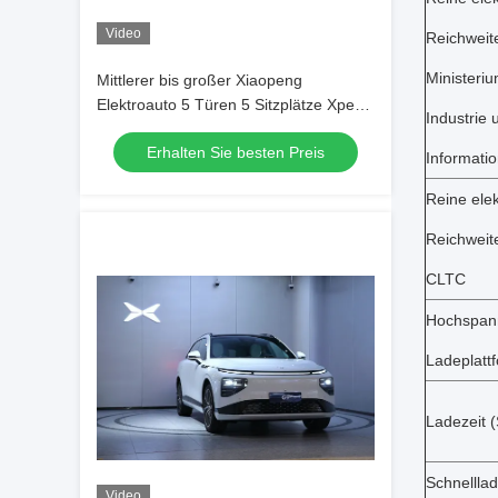
Video
Reichweit
Ministeriu
Mittlerer bis großer Xiaopeng
Elektroauto 5 Türen 5 Sitzplätze Xpeng
Industrie 
G9 Pure Electric SUV
Erhalten Sie besten Preis
Informati
Reine elek
Reichweit
CLTC
Hochspann
Ladeplatt
Ladezeit 
Schnelllad
Video