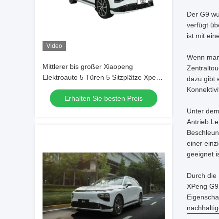
Der G9 wur
verfügt ü
ist mit ei
Video
Wenn man i
Mittlerer bis großer Xiaopeng
Zentraltou
Elektroauto 5 Türen 5 Sitzplätze Xpeng
dazu gibt 
G9 Pure Electric SUV
Konnektivi
Erhalten Sie besten Preis
Unter dem 
Antrieb.L
Beschleuni
einer einz
geeignet is
Durch die
XPeng G9 
Eigenscha
nachhaltig