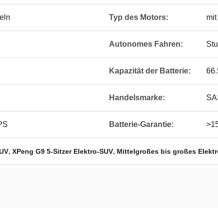
eln
Typ des Motors:
mit
Autonomes Fahren:
Stu
Kapazität der Batterie:
66
Handelsmarke:
SA
 PS
Batterie-Garantie:
>15
,
,
SUV
XPeng G9 5-Sitzer Elektro-SUV
Mittelgroßes bis großes Elekt