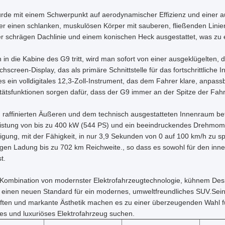
de mit einem Schwerpunkt auf aerodynamischer Effizienz und einer auf
ber einen schlanken, muskulösen Körper mit sauberen, fließenden Li
ner schrägen Dachlinie und einem konischen Heck ausgestattet, was zu 
n die Kabine des G9 tritt, wird man sofort von einer ausgeklügelten, di
chscreen-Display, das als primäre Schnittstelle für das fortschrittlic
es ein volldigitales 12,3-Zoll-Instrument, das dem Fahrer klare, anpass
tätsfunktionen sorgen dafür, dass der G9 immer an der Spitze der Fahr
raffinierten Äußeren und dem technisch ausgestatteten Innenraum befin
eistung von bis zu 400 kW (544 PS) und ein beeindruckendes Drehmo
gung, mit der Fähigkeit, in nur 3,9 Sekunden von 0 auf 100 km/h zu sp
igen Ladung bis zu 702 km Reichweite., so dass es sowohl für den inne
t.
 Kombination von modernster Elektrofahrzeugtechnologie, kühnem Desig
einen neuen Standard für ein modernes, umweltfreundliches SUV.Seine 
ften und markante Ästhetik machen es zu einer überzeugenden Wahl fü
es und luxuriöses Elektrofahrzeug suchen.