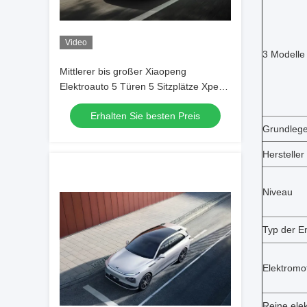
Video
3 Modelle
Mittlerer bis großer Xiaopeng
Elektroauto 5 Türen 5 Sitzplätze Xpeng
G9 Pure Electric SUV
Erhalten Sie besten Preis
Grundlege
Hersteller
Niveau
Typ der E
Elektromo
Reine elek