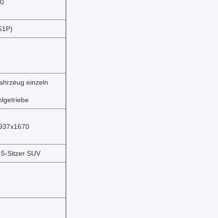
80
51P)
fahrzeug einzeln
lgetriebe
937x1670
 5-Sitzer SUV