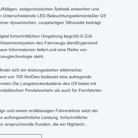
fälligen, zeitgenössischen Ästhetik entworfen und
nien.Unterscheidende LED-BeleuchtungselementeDer G9
einer dynamischen, coupéartigen Silhouette beiträgt.
gital fortschrittlichen Umgebung begrüßt.6-Zoll-
he Infotainmentsystem des Fahrzeugs dientErgänzend
bare Informationen liefert.und eine Reihe von
zeugtechnologie steht..
det sich ein leistungsstarker elektrischer
ment von 700 NmDies bedeutet eine aufregende
rinten.Die Langstreckenbatterie des G9 bietet mit
rstädtischen Pendelverkehr als auch für Fernfahrten
n und einem erstklassigen Fahrerlebnis setzt der
außergewöhnliche Leistung, fortschrittliche
r anspruchsvolle Kunden, die ein Hightech-,