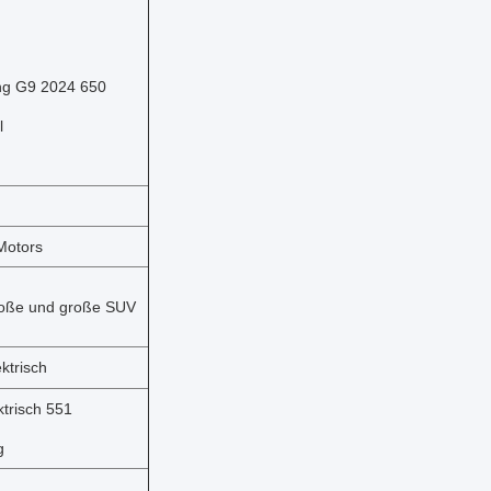
ng G9 2024 650
l
Motors
roße und große SUV
ktrisch
ktrisch 551
g