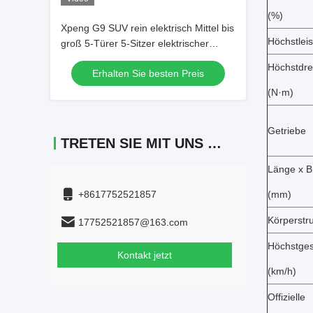
(%)
Xpeng G9 SUV rein elektrisch Mittel bis
Höchstlei
groß 5-Türer 5-Sitzer elektrischer
Crossover Xiaopeng Elektroauto
Höchstdr
Erhalten Sie besten Preis
(N·m)
Getriebe
TRETEN SIE MIT UNS IN VERBINDUNG
Länge x B
+8617752521857
(mm)
Körperstru
17752521857@163.com
Höchstges
Kontakt jetzt
(km/h)
Offizielle