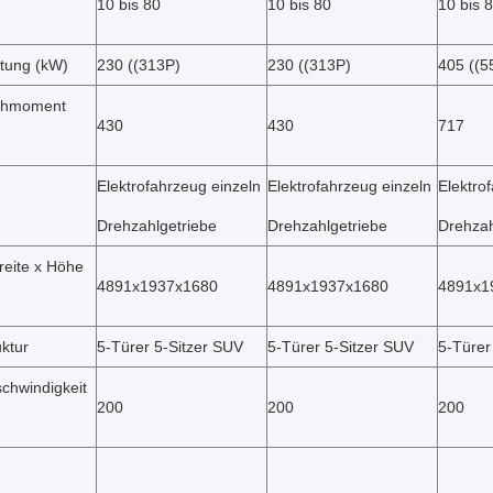
10 bis 80
10 bis 80
10 bis 
stung (kW)
230 ((313P)
230 ((313P)
405 ((5
ehmoment
430
430
717
Elektrofahrzeug einzeln
Elektrofahrzeug einzeln
Elektro
Drehzahlgetriebe
Drehzahlgetriebe
Drehzah
reite x Höhe
4891x1937x1680
4891x1937x1680
4891x1
ktur
5-Türer 5-Sitzer SUV
5-Türer 5-Sitzer SUV
5-Türer
chwindigkeit
200
200
200