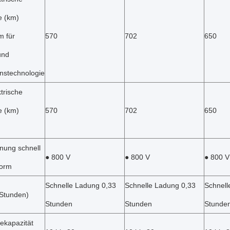
e (km)
m für
570
702
650
und
onstechnologie
trische
e (km)
570
702
650
ung schnell
● 800 V
● 800 V
● 800 V
form
Schnelle Ladung 0,33
Schnelle Ladung 0,33
Schnell
(Stunden)
Stunden
Stunden
Stunde
ekapazität