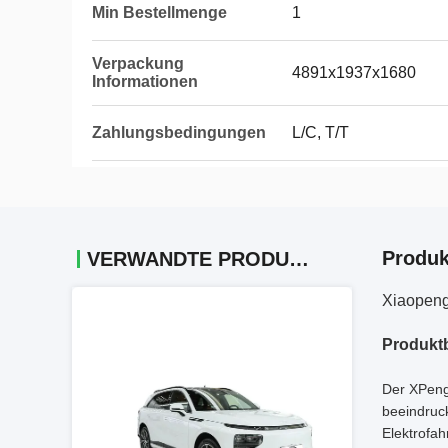
Min Bestellmenge
1
Verpackung
4891x1937x1680
Informationen
Zahlungsbedingungen
L/C, T/T
Produk
VERWANDTE PRODUKTE
Xiaopeng 
Produkt
Der XPeng 
beeindruc
Elektrofa