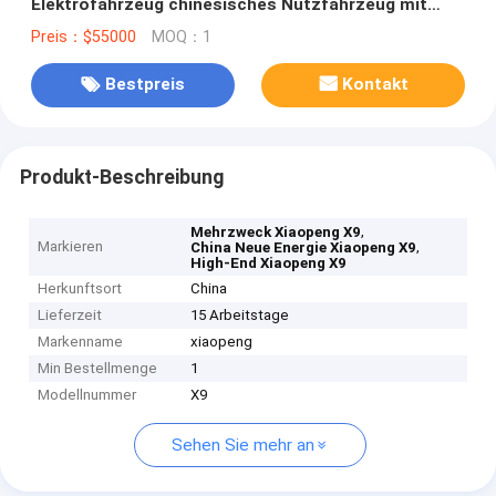
Elektrofahrzeug chinesisches Nutzfahrzeug mit
neuer Energie
Preis：$55000
MOQ：1
Bestpreis
Kontakt
Produkt-Beschreibung
,
Mehrzweck Xiaopeng X9
Markieren
,
China Neue Energie Xiaopeng X9
High-End Xiaopeng X9
Herkunftsort
China
Lieferzeit
15 Arbeitstage
Markenname
xiaopeng
Min Bestellmenge
1
Modellnummer
X9
Sehen Sie mehr an