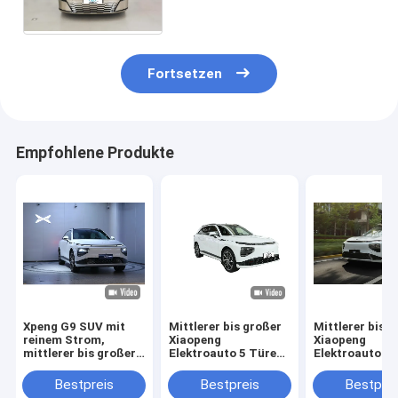
Nutzfahrzeug mit neuer
Energie
Fortsetzen
Empfohlene Produkte
Xpeng G9 SUV mit
Mittlerer bis großer
Mittlerer bis 
reinem Strom,
Xiaopeng
Xiaopeng
mittlerer bis großer,
Elektroauto 5 Türen
Elektroauto 5
5-Türer, 5-Sitzer,
5 Sitzplätze Xpeng
5 Sitzplätze X
einzigartiges Design
G9 Pure Electric SUV
G9 Pure Electr
Bestpreis
Bestpreis
Bestprei
von Xiaopeng