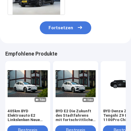
Sitzplätze
Fortsetzen
Empfohlene Produkte
405km BYD
BYD E2 Die Zukunft
BYD Denza Z9
Elektroauto E2
des Stadtfahrens
Tengshi Z9 EV
Linkslenken Neue
mit fortschrittlicher
1100Pro China
Energie BYD
elektrischer
Sale Neuer Ene
Elektrolimousine
Technologie
Hybrid Elektr
Bestpreis
Bestpreis
Bestprei